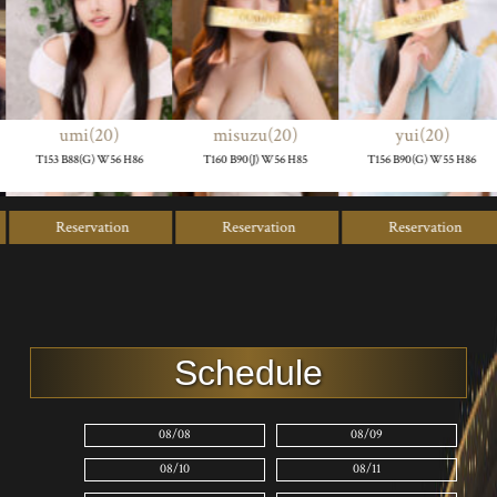
umi(20)
misuzu(20)
yui(20)
T153 B88(G) W56 H86
T160 B90(J) W56 H85
T156 B90(G) W55 H86
Reservation
Reservation
Reservation
Schedule
08/08
08/09
08/10
08/11