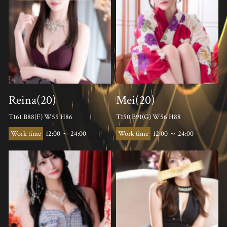
Reina(20)
Mei(20)
T161 B88(F) W55 H86
T150 B91(G) W56 H88
12:00 ～ 24:00
12:00 ～ 24:00