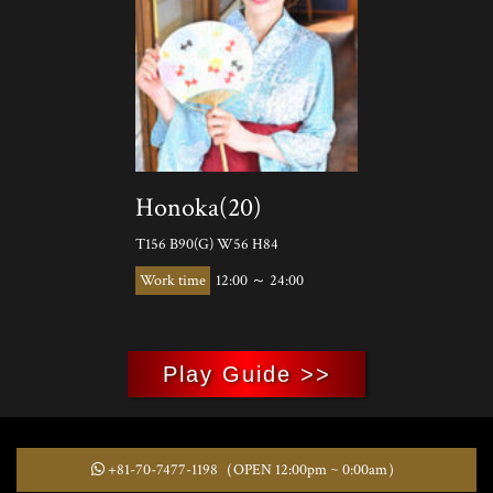
Honoka(20)
T156 B90(G) W56 H84
12:00 ～ 24:00
Play Guide >>
+81-70-7477-1198
（OPEN 12:00pm ~ 0:00am）