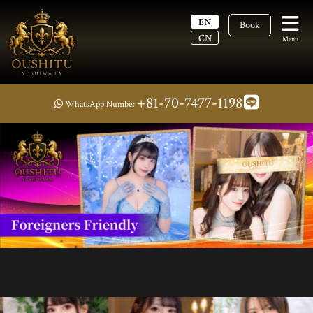
EN
Book
CN
Menu
+81-70-7477-1198
WhatsApp Number