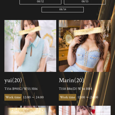
08/12
08/13
08/14
yui(20)
Marin(20)
T156 B90(G) W55 H86
T158 B86(D) W56 H84
12:00 ～ 24:00
12:00 ～ 24:00