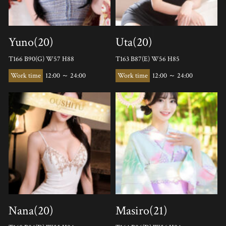
Yuno(20)
Uta(20)
T166 B90(G) W57 H88
T163 B87(E) W56 H85
12:00 ～ 24:00
12:00 ～ 24:00
Nana(20)
Masiro(21)